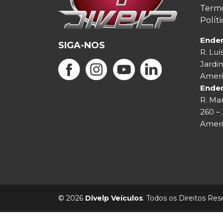
Termo
Polít
Ender
SIGA-NOS
R. Luí
Jardim
Ameri
Ende
R. Mar
260 – 
Ameri
© 2026
Divelp Veículos
. Todos os Direitos Res