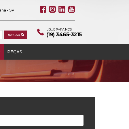
ana - SP
LIGUE PARA NÓS
(19) 3465-3215
BUSCAR
PEÇAS