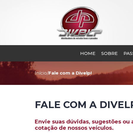
HOME
SOBRE
PAS
Fale com a Dive
Início
/
Fale com a Divelp!
FALE COM A DIVEL
Envie suas dúvidas, sugestões o
cotação de nossos veículos.