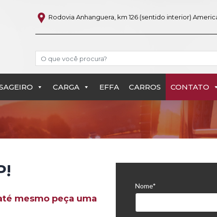
Rodovia Anhanguera, km 126 (sentido interior) Americ
Search
SAGEIRO
CARGA
EFFA
CARROS
CONTATO
lp!
P!
Nome*
u até mesmo peça uma