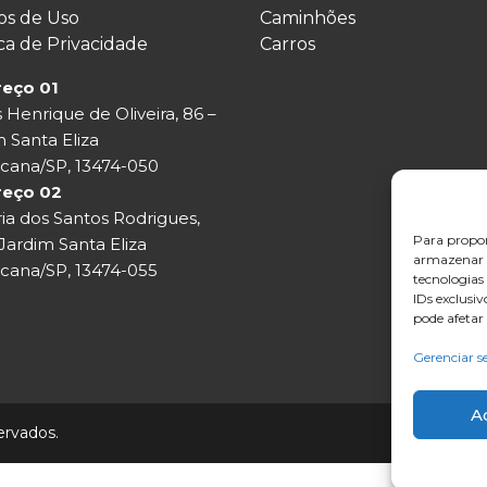
s de Uso
Caminhões
ica de Privacidade
Carros
eço 01
s Henrique de Oliveira, 86 –
 Santa Eliza
cana/SP, 13474-050
reço 02
ia dos Santos Rodrigues,
Para propor
Jardim Santa Eliza
armazenar e
cana/SP, 13474-055
tecnologia
IDs exclusi
pode afetar
Gerenciar s
A
ervados.