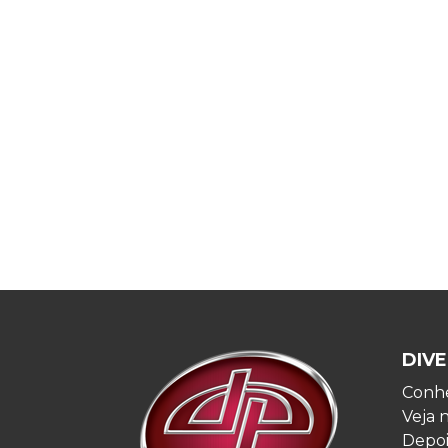
DIVE
Conhe
Veja 
Depo