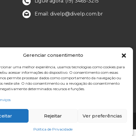
Ligue agora: (19) 3465-3215
Email: divelp@divelp.com.br
Gerenciar consentimento
cionar uma melhor experiência, usamos tecnologias como cookies para
/ou acessar informações do dispositivo. O consentimento com essas
s nos permite processar dados como comportamento da navegação ou
vos neste site. O não consentimento ou a revogação do consentimento
 negativamente determinados recursos e funções.
erviços
ceitar
Rejeitar
Ver preferências
Política de Privacidade