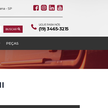
ana - SP
LIGUE PARA NÓS
(19) 3465-3215
BUSCAR
PEÇAS
15 – DELPHI
HI