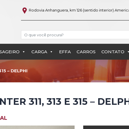
Rodovia Anhanguera, km 126 (sentido interior) Americ
Search
SAGEIRO
CARGA
EFFA
CARROS
CONTATO
PRINTER 311, 313 E 3
315 – DELPHI
TER 311, 313 E 315 – DELP
NAL