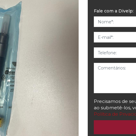
Fale com a Divelp:
Nome
E-mail
Telefone
Comentários
Precisamos de seus
ao submetê-los, vo
Política de Privac