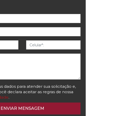
Celular
 dados para atender sua solicitação e,
cê declara aceitar as regras de nossa
idade
.