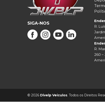
Depo
Termo
Polít
Ender
SIGA-NOS
R. Luí
Jardim
Ameri
Ende
R. Mar
260 – 
Ameri
© 2026
Divelp Veículos
. Todos os Direitos Res