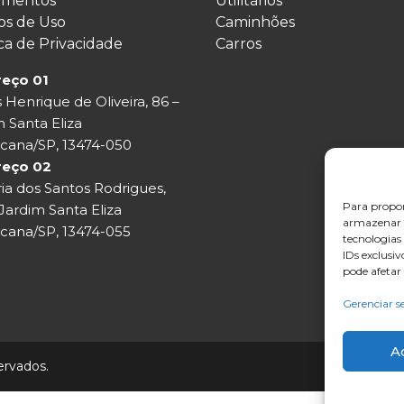
imentos
Utilitários
s de Uso
Caminhões
ica de Privacidade
Carros
eço 01
s Henrique de Oliveira, 86 –
 Santa Eliza
cana/SP, 13474-050
reço 02
ia dos Santos Rodrigues,
Para propor
Jardim Santa Eliza
armazenar e
cana/SP, 13474-055
tecnologia
IDs exclusi
pode afetar
Gerenciar s
A
ervados.