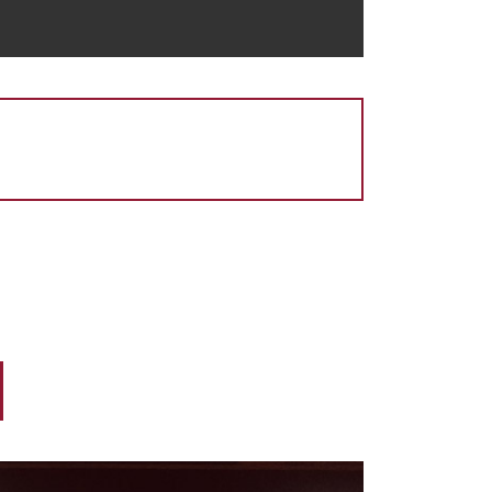
In
atsApp
Copy
Link