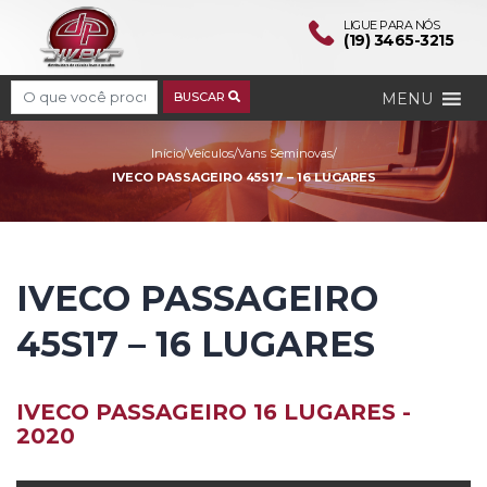
LIGUE PARA NÓS
(19) 3465-3215
Search
MENU
BUSCAR
IVECO PASSAGEIRO 45S1
Início
/
Veículos
/
Vans Seminovas
/
IVECO PASSAGEIRO 45S17 – 16 LUGARES
IVECO PASSAGEIRO
45S17 – 16 LUGARES
IVECO PASSAGEIRO 16 LUGARES -
2020