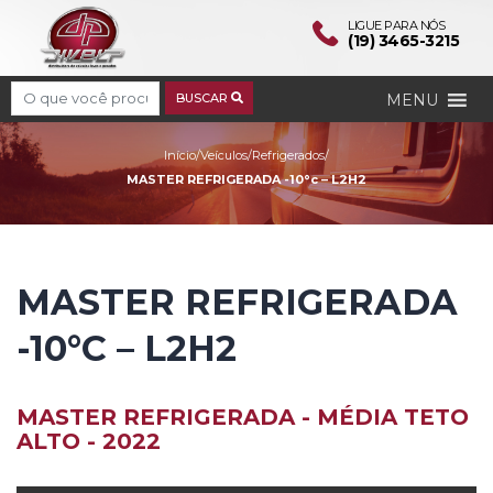
LIGUE PARA NÓS
(19) 3465-3215
Search
MENU
BUSCAR
MASTER REFRIGERADA -1
Início
/
Veículos
/
Refrigerados
/
MASTER REFRIGERADA -10°c – L2H2
MASTER REFRIGERADA
-10°C – L2H2
MASTER REFRIGERADA - MÉDIA TETO
ALTO - 2022