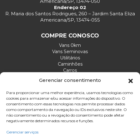
Americana/SP, 13474-050
Endereço 02
R. Maria dos Santos Rodrigues, 260 – Jardim Santa Eliza
Americana/SP, 13474-055
COMPRE CONOSCO
Vans 0km
Vans Seminovas
Utilitários
Caminhões
Carros
Gerenciar consentimento
ATENDIMENTO
Para proporcionar uma melhor experiência, usamos tecnologias como
cookies para armazenar e/ou acessar informações do dispositivo. O
Envie sua mensagem
consentimento com essas tecnologias nos permite processar dados
Ligue agora: (19) 3465-3215
como comportamento da navegação ou IDs exclusivos neste site. O
não consentimento ou a revogação do consentimento pode afetar
Email: divelp@divelp.com.br
negativamente determinados recursos e funções.
Gerenciar serviços