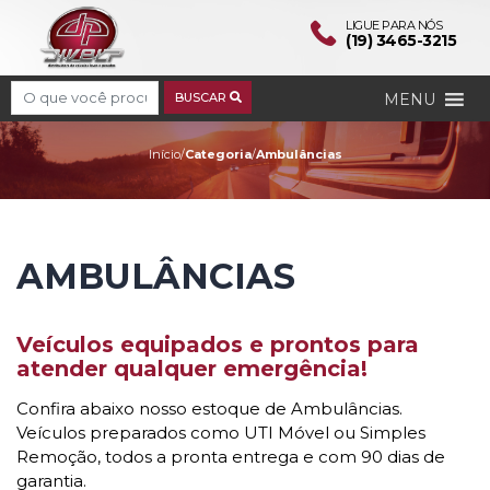
LIGUE PARA NÓS
(19) 3465-3215
Search
MENU
BUSCAR
Ambulâncias
Início
/
Categoria
/
Ambulâncias
AMBULÂNCIAS
Veículos equipados e prontos para
atender qualquer emergência!
Confira abaixo nosso estoque de Ambulâncias.
Veículos preparados como UTI Móvel ou Simples
Remoção, todos a pronta entrega e com 90 dias de
garantia.