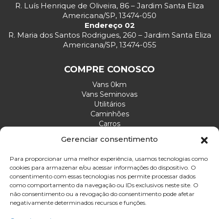
R. Luís Henrique de Oliveira, 86 – Jardim Santa Eliza
Americana/SP, 13474-050
Endereço 02
R. Maria dos Santos Rodrigues, 260 – Jardim Santa Eliza
Americana/SP, 13474-055
COMPRE CONOSCO
Vans 0km
Vans Seminovas
Utilitários
Caminhões
Carros
Gerenciar consentimento
ATENDIMENTO
Para proporcionar uma melhor experiência, usamos tecnologias como
cookies para armazenar e/ou acessar informações do dispositivo. O
Envie sua mensagem
consentimento com essas tecnologias nos permite processar dados
Ligue agora: (19) 3465-3215
como comportamento da navegação ou IDs exclusivos neste site. O
não consentimento ou a revogação do consentimento pode afetar
Email: divelp@divelp.com.br
negativamente determinados recursos e funções.