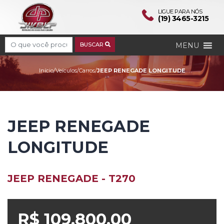
LIGUE PARA NÓS
(19) 3465-3215
Search
MENU
BUSCAR
JEEP RENEGADE LONGI
Início
/
Veículos
/
Carros
/
JEEP RENEGADE LONGITUDE
JEEP RENEGADE
LONGITUDE
JEEP RENEGADE - T270
R$ 109.800,00