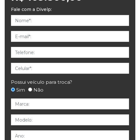
Fale com a Divelp:
Nome
E-mail
Telefone
Celular
Possui veículo para troca?
Sim
Não
Marca
Modelo
Ano