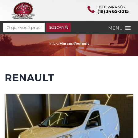
LIGUE PARA NÓS
(19) 3465-3215
Search
MENU
BUSCAR
Renault
Início
/
Marcas
/
Renault
RENAULT