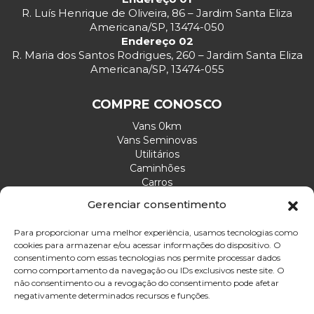
R. Luís Henrique de Oliveira, 86 – Jardim Santa Eliza
Americana/SP, 13474-050
Endereço 02
R. Maria dos Santos Rodrigues, 260 – Jardim Santa Eliza
Americana/SP, 13474-055
COMPRE CONOSCO
Vans 0km
Vans Seminovas
Utilitários
Caminhões
Carros
Gerenciar consentimento
ATENDIMENTO
Para proporcionar uma melhor experiência, usamos tecnologias como
cookies para armazenar e/ou acessar informações do dispositivo. O
Envie sua mensagem
consentimento com essas tecnologias nos permite processar dados
Ligue agora: (19) 3465-3215
como comportamento da navegação ou IDs exclusivos neste site. O
não consentimento ou a revogação do consentimento pode afetar
Email: divelp@divelp.com.br
negativamente determinados recursos e funções.