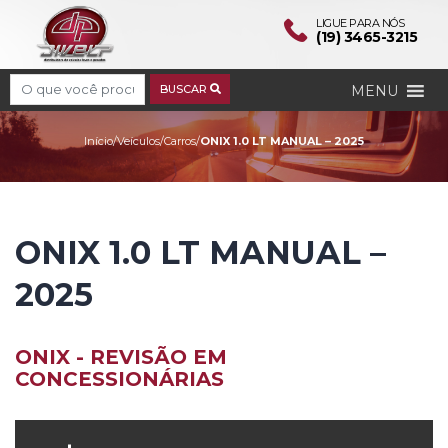
LIGUE PARA NÓS
(19) 3465-3215
Search
MENU
BUSCAR
ONIX 1.0 LT MANUAL – 2
Início
/
Veículos
/
Carros
/
ONIX 1.0 LT MANUAL – 2025
ONIX 1.0 LT MANUAL –
2025
ONIX - REVISÃO EM
CONCESSIONÁRIAS