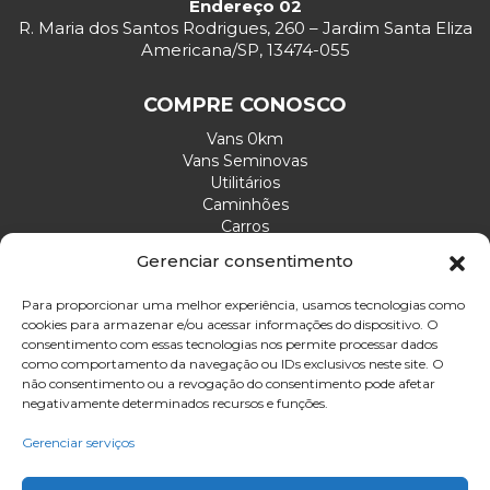
Endereço 02
R. Maria dos Santos Rodrigues, 260 – Jardim Santa Eliza
Americana/SP, 13474-055
COMPRE CONOSCO
Vans 0km
Vans Seminovas
Utilitários
Caminhões
Carros
Gerenciar consentimento
ATENDIMENTO
Para proporcionar uma melhor experiência, usamos tecnologias como
cookies para armazenar e/ou acessar informações do dispositivo. O
Envie sua mensagem
consentimento com essas tecnologias nos permite processar dados
Ligue agora: (19) 3465-3215
como comportamento da navegação ou IDs exclusivos neste site. O
não consentimento ou a revogação do consentimento pode afetar
Email: divelp@divelp.com.br
negativamente determinados recursos e funções.
Gerenciar serviços